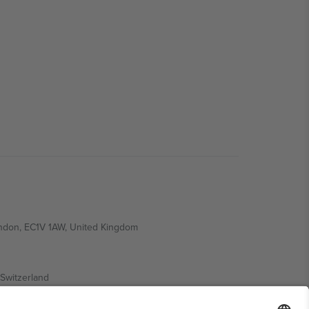
ondon, EC1V 1AW, United Kingdom
Switzerland