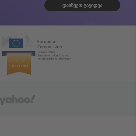
ᲓᲐᲘᲬᲧᲔᲗ ᲒᲐᲧᲘᲓᲕᲐ