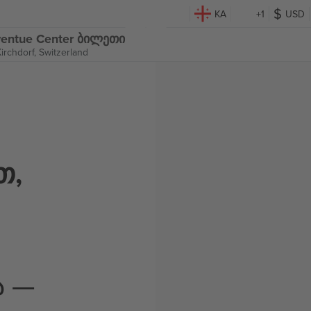
KA
+1
USD
Adventue Center ბილეთი
irchdorf, Switzerland
თ,
ა —