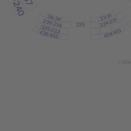
242-240
33-31
36-34
234-231
239-236
235
335-332
434-431
438-435
© 2024