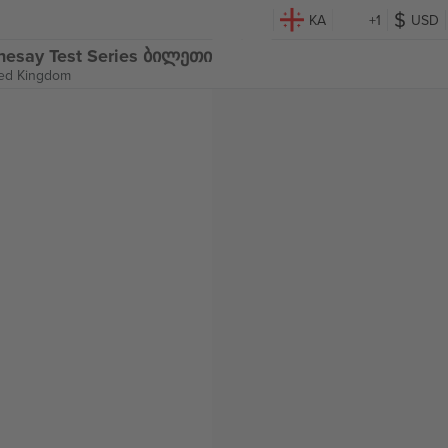
KA
+1
USD
thesay Test Series ბილეთი
ted Kingdom