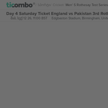
Სპორტი
Cricket
Men' S Rothesay Test Series
Day 4 Saturday Ticket England vs Pakistan 3rd Ro
შაბ, სექ 12 26, 11:00 BST
Edgbaston Stadium,
Birmingham, Uni