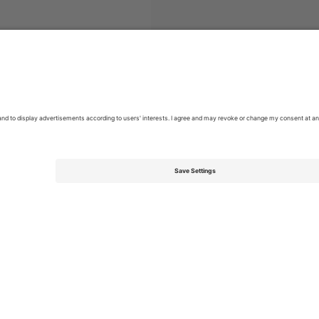
an National Cricket Team
ბილეთი
Men' s Rothesay Test Series
ბ