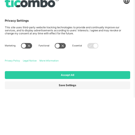
ჩვენს შესახებ
კორპორატიული სერვისები
გუნდი
FAQ
TixProtect
როგორ მუშაობს
ანაბეჭდი
სასტუმროები
წესები და პირობები
მსოფლიო თასის ჰაბი
აფილირების პროგრამა
დაგვიკავშირდით