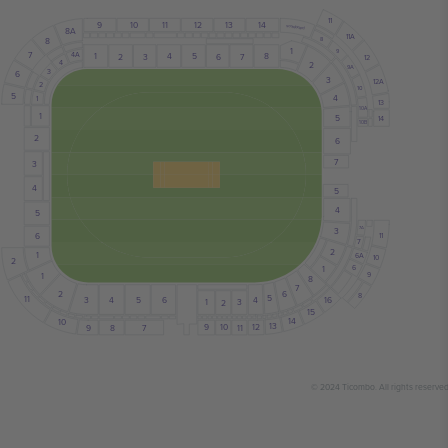
11
10
9
11
12
13
14
scoreboard
8A
11A
8
8
1
9
7
4A
1
8
5
4
3
6
7
2
12
4
2
9A
3
6
3
12A
2
10
5
4
1
13
10A
1
5
14
10B
2
6
7
3
4
5
4
5
7A
3
11
6
7
2
1
6A
10
2
6
1
9
1
8
7
2
6
8
5
11
4
5
6
16
3
4
1
3
2
15
14
10
13
10
12
9
11
8
9
7
© 2024 Ticombo. All rights reserve