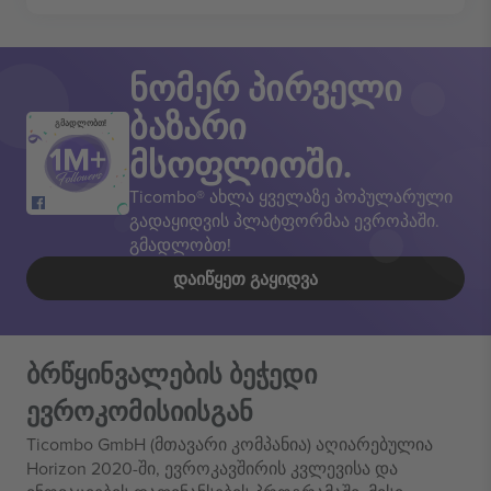
ნომერ პირველი
ბაზარი
გმადლობთ!
მსოფლიოში.
Ticombo® ახლა ყველაზე პოპულარული
გადაყიდვის პლატფორმაა ევროპაში.
გმადლობთ!
ᲓᲐᲘᲬᲧᲔᲗ ᲒᲐᲧᲘᲓᲕᲐ
ბრწყინვალების ბეჭედი
ევროკომისიისგან
Ticombo GmbH (მთავარი კომპანია) აღიარებულია
Horizon 2020-ში, ევროკავშირის კვლევისა და