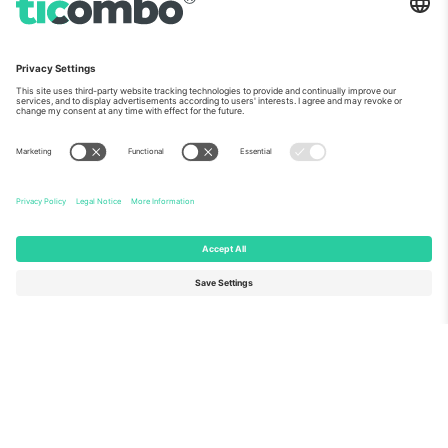
ჩვენს შესახებ
კორპორატიული სერვისები
გუნდი
FAQ
TixProtect
როგორ მუშაობს
ანაბეჭდი
სასტუმროები
წესები და პირობები
მსოფლიო თასის ჰაბი
აფილირების პროგრამა
დაგვიკავშირდით