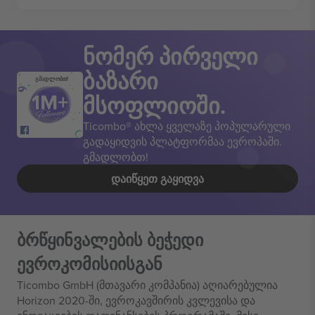
ნომერ პირველი
ბაზარი
გმადლობთ!
მსოფლიოში.
Ticombo® ახლა ყველაზე პოპულარული
გადაყიდვის პლატფორმაა ევროპაში.
გმადლობთ!
ᲓᲐᲘᲬᲧᲔᲗ ᲒᲐᲧᲘᲓᲕᲐ
ბრწყინვალების ბეჭედი
ევროკომისიისგან
Ticombo GmbH (მთავარი კომპანია) აღიარებულია
Horizon 2020-ში, ევროკავშირის კვლევისა და