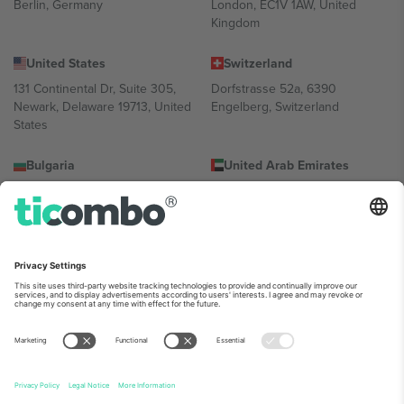
Berlin, Germany
London, EC1V 1AW, United
Kingdom
United States
Switzerland
131 Continental Dr, Suite 305,
Dorfstrasse 52a, 6390
Newark, Delaware 19713, United
Engelberg, Switzerland
States
Bulgaria
United Arab Emirates
Regus Sofia City West, bul
UAE Dubai Silicon Oasis, DDP
Totleben 53-55, 1606 Sofia,
Building A1, Office 302, Dubai,
Bulgaria
United Arab Emirates
Mexico
Av Chapultepec 360, Roma
Norte, Cuauhtémoc, 06700
Ciudad de México, CDMX,
Mexico
პლატფორმის პროვაიდერის იურიდიული პირი იცვლება
ლოკაციის, ღონისძიების ან/და დომენის მიხედვით. მეტი