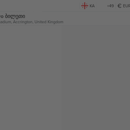
KA
+49
EU
Two ბილეთი
adium,
Accrington, United Kingdom