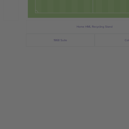
Home HML Recycling Stand
1968 Suite
Co