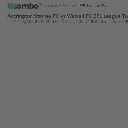
Სპორტი
Football
EFL League Two
Accrington Stanley FC vs Walsall FC EFL League 
შაბ, თებ 06 27, 15:00 BST
-
შაბ, თებ 06 27, 16:45 BST
Wham St