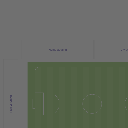
Home Seating
Away
Farleys Stand