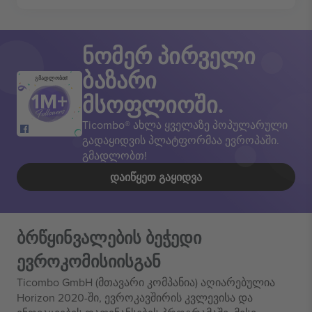
ნომერ პირველი
ბაზარი
გმადლობთ!
მსოფლიოში.
Ticombo® ახლა ყველაზე პოპულარული
გადაყიდვის პლატფორმაა ევროპაში.
გმადლობთ!
ᲓᲐᲘᲬᲧᲔᲗ ᲒᲐᲧᲘᲓᲕᲐ
ბრწყინვალების ბეჭედი
ევროკომისიისგან
Ticombo GmbH (მთავარი კომპანია) აღიარებულია
Horizon 2020-ში, ევროკავშირის კვლევისა და