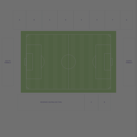
C
B
D
E
A
E
F
G
NORTH
SOUTH
TERRACE
TERRACE
C
RESERVED SEATING SECTION
B