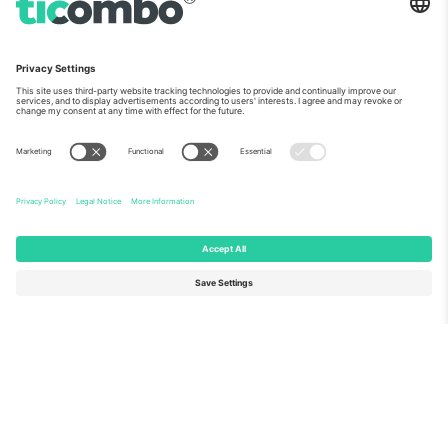
ჩვენს შესახებ
კორპორატიული სერვისები
გუნდი
FAQ
TixProtect
როგორ მუშაობს
ანაბეჭდი
სასტუმროები
წესები და პირობები
მსოფლიო თასის ჰაბი
აფილირების პროგრამა
დაგვიკავშირდით