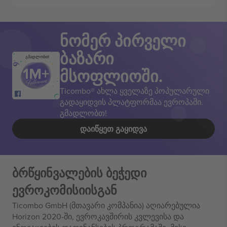
ნომერ პირველი
ბაზარი
გმადლობთ!
მსოფლიოში.
Ticombo® ახლა ყველაზე პოპულარული
გადაყიდვის პლატფორმაა ევროპაში.
გმადლობთ!
ᲓᲐᲘᲬᲧᲔᲗ ᲒᲐᲧᲘᲓᲕᲐ
ბრწყინვალების ბეჭედი
ევროკომისიისგან
Ticombo GmbH (მთავარი კომპანია) აღიარებულია
Horizon 2020-ში, ევროკავშირის კვლევისა და