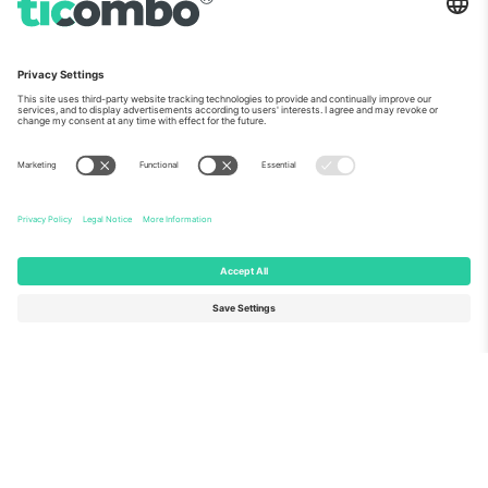
ჩვენს შესახებ
კორპორატიული სერვისები
გუნდი
FAQ
TixProtect
როგორ მუშაობს
ანაბეჭდი
სასტუმროები
წესები და პირობები
მსოფლიო თასის ჰაბი
აფილირების პროგრამა
დაგვიკავშირდით