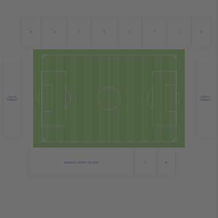
C
B
D
E
A
E
F
G
NORTH
SOUTH
TERRACE
TERRACE
C
RESERVED SEATING SECTION
B