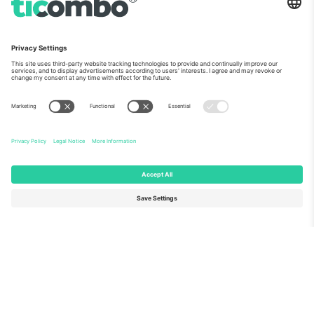
ჩვენს შესახებ
კორპორატიული სერვისები
გუნდი
FAQ
TixProtect
როგორ მუშაობს
ანაბეჭდი
სასტუმროები
წესები და პირობები
მსოფლიო თასის ჰაბი
აფილირების პროგრამა
დაგვიკავშირდით