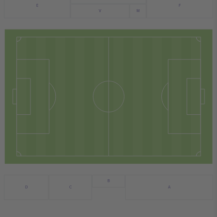
F
E
V
M
B
D
C
A