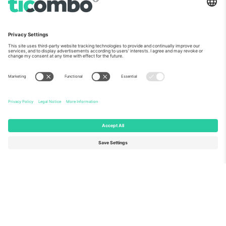
ჩვენს შესახებ
კორპორატიული სერვისები
გუნდი
FAQ
TixProtect
როგორ მუშაობს
ანაბეჭდი
სასტუმროები
წესები და პირობები
მსოფლიო თასის ჰაბი
აფილირების პროგრამა
დაგვიკავშირდით