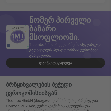
ნომერ პირველი
ბაზარი
გმადლობთ!
მსოფლიოში.
Ticombo® ახლა ყველაზე პოპულარული
გადაყიდვის პლატფორმაა ევროპაში.
გმადლობთ!
ᲓᲐᲘᲬᲧᲔᲗ ᲒᲐᲧᲘᲓᲕᲐ
ბრწყინვალების ბეჭედი
ევროკომისიისგან
Ticombo GmbH (მთავარი კომპანია) აღიარებულია
Horizon 2020-ში, ევროკავშირის კვლევისა და