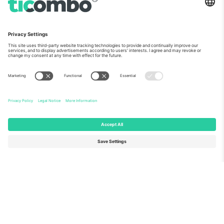
ჩვენს შესახებ
კორპორატიული სერვისები
გუნდი
FAQ
TixProtect
როგორ მუშაობს
ანაბეჭდი
სასტუმროები
წესები და პირობები
მსოფლიო თასის ჰაბი
აფილირების პროგრამა
დაგვიკავშირდით