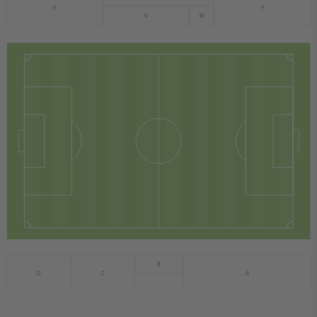
F
E
V
M
B
D
C
A