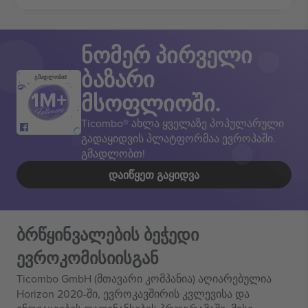
ნომერ პირველი
ბაზარი
გმადლობთ!
მსოფლიოში.
Ticombo® ახლა ყველაზე პოპულარული
გადაყიდვის პლატფორმაა ევროპაში.
გმადლობთ!
ᲓᲐᲘᲬᲧᲔᲗ ᲒᲐᲧᲘᲓᲕᲐ
ბრწყინვალების ბეჭედი
ევროკომისიისგან
Ticombo GmbH (მთავარი კომპანია) აღიარებულია
Horizon 2020-ში, ევროკავშირის კვლევისა და