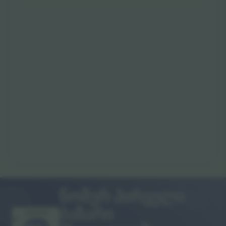
ნომერ პირველი
ბაზარი
გმადლობთ!