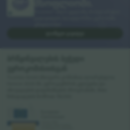
მსოფლიოში.
Ticombo® ახლა ყველაზე პოპულარული
გადაყიდვის პლატფორმაა ევროპაში.
გმადლობთ!
ᲓᲐᲘᲬᲧᲔᲗ ᲒᲐᲧᲘᲓᲕᲐ
ბრწყინვალების ბეჭედი
ევროკომისიისგან
Ticombo GmbH (მთავარი კომპანია) აღიარებულია
Horizon 2020-ში, ევროკავშირის კვლევისა და
ინოვაციების დაფინანსების პროგრამაში, მისი
წინადადების ნომრით 782393.