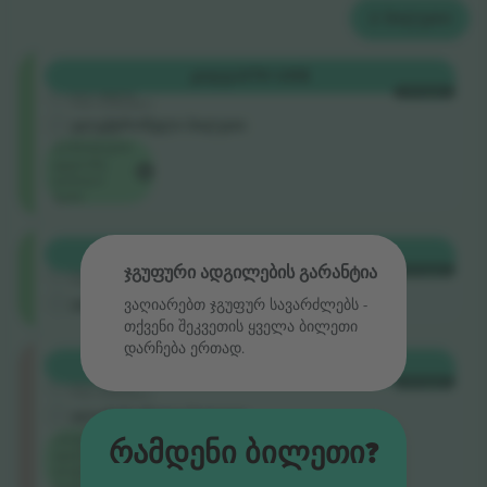
2
ᲑᲘᲚᲔᲗᲘ
Shortside
ᲧᲘᲓᲕᲐ
370 US$
5.0 (220)
ᲗᲘᲗᲝᲔᲣᲚᲘ
სანდო გამყიდველი
ელექტრონული ბილეთი
ღონისძიების
ყველაზე
დაბალი
ფასი
Shortside
ᲧᲘᲓᲕᲐ
378 US$
5.0 (140)
ჯგუფური ადგილების გარანტია
ᲗᲘᲗᲝᲔᲣᲚᲘ
სანდო გამყიდველი
ელექტრონული ბილეთი
ვაღიარებთ ჯგუფურ სავარძლებს ‑
თქვენი შეკვეთის ყველა ბილეთი
დარჩება ერთად.
Longside
ᲧᲘᲓᲕᲐ
494 US$
5.0 (220)
ᲗᲘᲗᲝᲔᲣᲚᲘ
სანდო გამყიდველი
ელექტრონული ბილეთი
კატეგორიის
Რამდენი Ბილეთი?
ყველაზე
დაფალი
ფასი