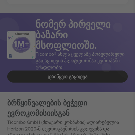
ნომერ პირველი
ბაზარი
გმადლობთ!
მსოფლიოში.
Ticombo® ახლა ყველაზე პოპულარული
გადაყიდვის პლატფორმაა ევროპაში.
გმადლობთ!
ᲓᲐᲘᲬᲧᲔᲗ ᲒᲐᲧᲘᲓᲕᲐ
ბრწყინვალების ბეჭედი
ევროკომისიისგან
Ticombo GmbH (მთავარი კომპანია) აღიარებულია
Horizon 2020-ში, ევროკავშირის კვლევისა და