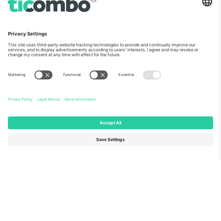
ჩვენს შესახებ
კორპორატიული სერვისები
გუნდი
FAQ
TixProtect
როგორ მუშაობს
ანაბეჭდი
სასტუმროები
წესები და პირობები
მსოფლიო თასის ჰაბი
აფილირების პროგრამა
დაგვიკავშირდით