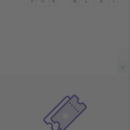
P
O
N
M
L
K
J