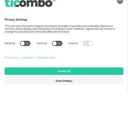
ჩვენს შესახებ
კორპორატიული სერვისები
გუნდი
FAQ
TixProtect
როგორ მუშაობს
ანაბეჭდი
სასტუმროები
წესები და პირობები
მსოფლიო თასის ჰაბი
აფილირების პროგრამა
დაგვიკავშირდით