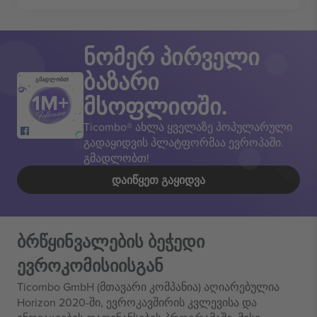
ნომერ პირველი
ბაზარი
გმადლობთ!
მსოფლიოში.
Ticombo® ახლა ყველაზე პოპულარული
გადაყიდვის პლატფორმაა ევროპაში.
გმადლობთ!
ᲓᲐᲘᲬᲧᲔᲗ ᲒᲐᲧᲘᲓᲕᲐ
ბრწყინვალების ბეჭედი
ევროკომისიისგან
Ticombo GmbH (მთავარი კომპანია) აღიარებულია
Horizon 2020-ში, ევროკავშირის კვლევისა და