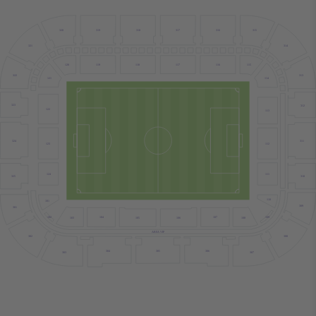
319
316
317
318
315
320
314
321
115
120
118
117
119
116
322
313
121
114
323
312
122
113
324
311
123
112
111
124
310
325
110
101
309
301
109
102
107
104
103
105
106
108
AREA VIP
302
308
305
304
306
303
307