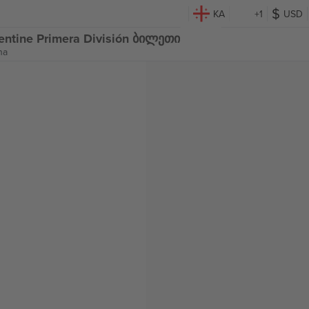
KA
+1
USD
rgentine Primera División ბილეთი
na