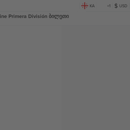
KA
+1
USD
ntine Primera División ბილეთი