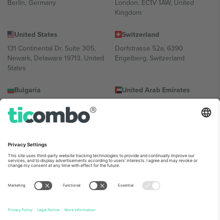
Berlin, Germany
London, EC1V 1AW, United
Kingdom
United States
Switzerland
131 Continental Dr, Suite 305,
Dorfstrasse 52a, 6390
Newark, Delaware 19713, United
Engelberg, Switzerland
States
Bulgaria
United Arab Emirates
Regus Sofia City West, bul
UAE Dubai Silicon Oasis, DDP
Totleben 53-55, 1606 Sofia,
Building A1, Office 302, Dubai,
Bulgaria
United Arab Emirates
Mexico
Av Chapultepec 360, Roma
Norte, Cuauhtémoc, 06700
Ciudad de México, CDMX,
Mexico
პლატფორმის პროვაიდერის იურიდიული პირი იცვლება
ლოკაციის, ღონისძიების ან/და დომენის მიხედვით. მეტი