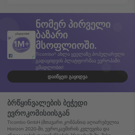
ნომერ პირველი
ბაზარი
გმადლობთ!
მსოფლიოში.
Ticombo® ახლა ყველაზე პოპულარული
გადაყიდვის პლატფორმაა ევროპაში.
გმადლობთ!
ᲓᲐᲘᲬᲧᲔᲗ ᲒᲐᲧᲘᲓᲕᲐ
ბრწყინვალების ბეჭედი
ევროკომისიისგან
Ticombo GmbH (მთავარი კომპანია) აღიარებულია
Horizon 2020-ში, ევროკავშირის კვლევისა და