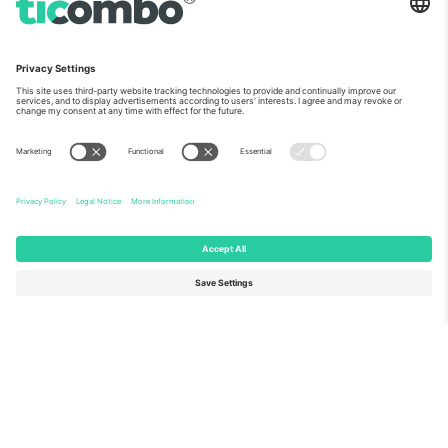
ჩვენს შესახებ
კორპორატიული სერვისები
გუნდი
FAQ
TixProtect
როგორ მუშაობს
ანაბეჭდი
სასტუმროები
წესები და პირობები
მსოფლიო თასის ჰაბი
აფილირების პროგრამა
დაგვიკავშირდით