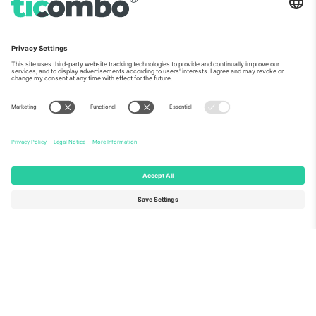
ჩვენს შესახებ
კორპორატიული სერვისები
გუნდი
FAQ
TixProtect
როგორ მუშაობს
ანაბეჭდი
სასტუმროები
წესები და პირობები
მსოფლიო თასის ჰაბი
აფილირების პროგრამა
დაგვიკავშირდით