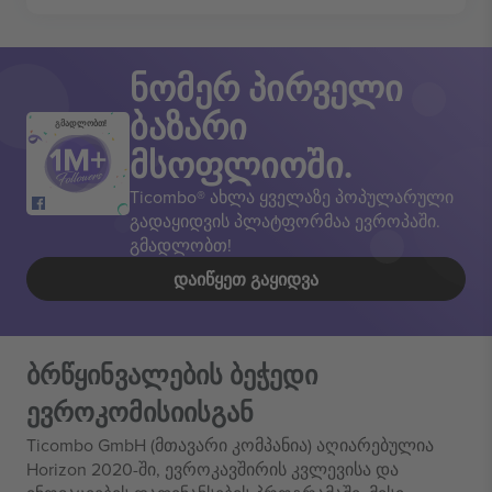
ნომერ პირველი
ბაზარი
გმადლობთ!
მსოფლიოში.
Ticombo® ახლა ყველაზე პოპულარული
გადაყიდვის პლატფორმაა ევროპაში.
გმადლობთ!
ᲓᲐᲘᲬᲧᲔᲗ ᲒᲐᲧᲘᲓᲕᲐ
ბრწყინვალების ბეჭედი
ევროკომისიისგან
Ticombo GmbH (მთავარი კომპანია) აღიარებულია
Horizon 2020-ში, ევროკავშირის კვლევისა და