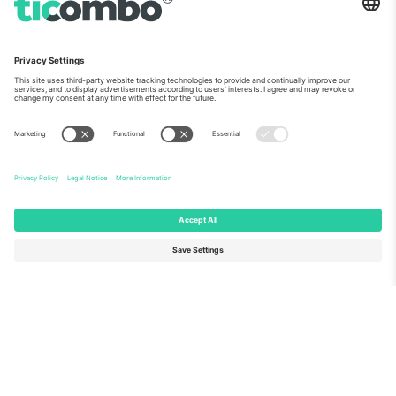
ჩვენს შესახებ
კორპორატიული სერვისები
გუნდი
FAQ
TixProtect
როგორ მუშაობს
ანაბეჭდი
სასტუმროები
წესები და პირობები
მსოფლიო თასის ჰაბი
აფილირების პროგრამა
დაგვიკავშირდით