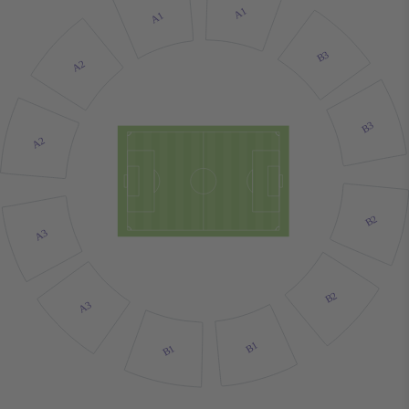
A1
A1
B3
A2
B3
A2
B2
A3
B2
A3
B1
B1