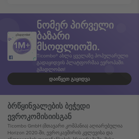
ნომერ პირველი
ბაზარი
გმადლობთ!
მსოფლიოში.
Ticombo® ახლა ყველაზე პოპულარული
გადაყიდვის პლატფორმაა ევროპაში.
გმადლობთ!
ᲓᲐᲘᲬᲧᲔᲗ ᲒᲐᲧᲘᲓᲕᲐ
ბრწყინვალების ბეჭედი
ევროკომისიისგან
Ticombo GmbH (მთავარი კომპანია) აღიარებულია
Horizon 2020-ში, ევროკავშირის კვლევისა და