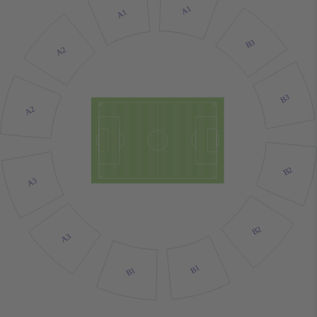
A1
A1
B3
A2
B3
A2
B2
A3
B2
A3
B1
B1