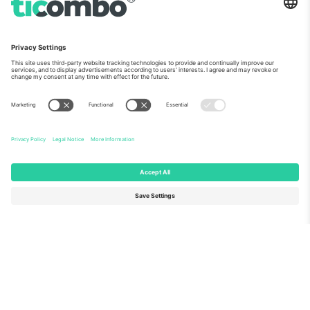
ჩვენს შესახებ
კორპორატიული სერვისები
გუნდი
FAQ
TixProtect
როგორ მუშაობს
ანაბეჭდი
სასტუმროები
წესები და პირობები
მსოფლიო თასის ჰაბი
აფილირების პროგრამა
დაგვიკავშირდით