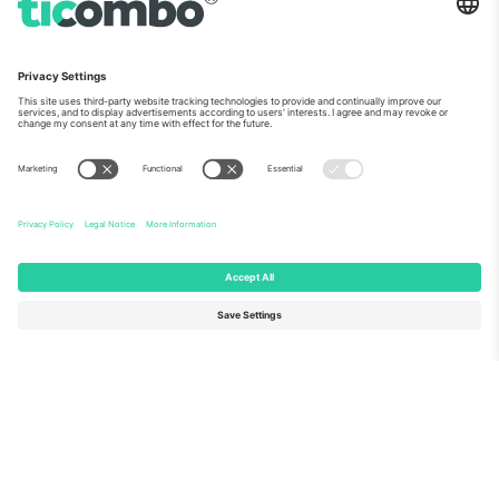
ჩვენს შესახებ
კორპორატიული სერვისები
გუნდი
FAQ
TixProtect
როგორ მუშაობს
ანაბეჭდი
სასტუმროები
წესები და პირობები
მსოფლიო თასის ჰაბი
აფილირების პროგრამა
დაგვიკავშირდით