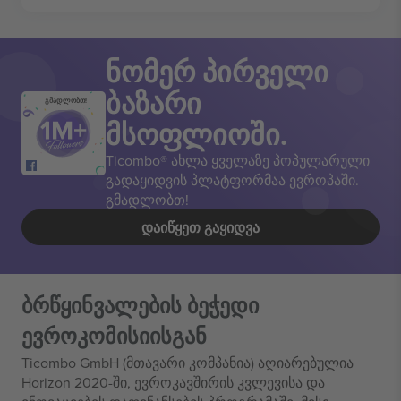
ნომერ პირველი
ბაზარი
გმადლობთ!
მსოფლიოში.
Ticombo® ახლა ყველაზე პოპულარული
გადაყიდვის პლატფორმაა ევროპაში.
გმადლობთ!
ᲓᲐᲘᲬᲧᲔᲗ ᲒᲐᲧᲘᲓᲕᲐ
ბრწყინვალების ბეჭედი
ევროკომისიისგან
Ticombo GmbH (მთავარი კომპანია) აღიარებულია
Horizon 2020-ში, ევროკავშირის კვლევისა და