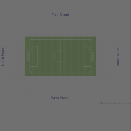
East Stand
South Stand
North Stand
West Stand
© 2024 Ticombo. All rights reserved