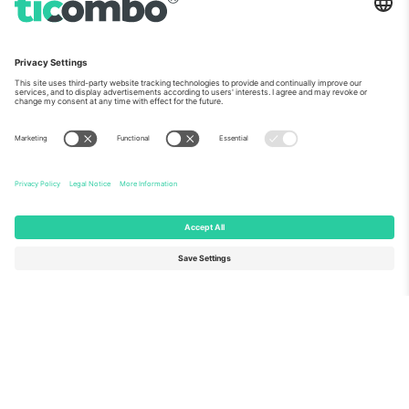
ჩვენს შესახებ
კორპორატიული სერვისები
გუნდი
FAQ
TixProtect
როგორ მუშაობს
ანაბეჭდი
სასტუმროები
წესები და პირობები
მსოფლიო თასის ჰაბი
აფილირების პროგრამა
დაგვიკავშირდით