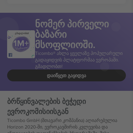
ნომერ პირველი
ბაზარი
გმადლობთ!
მსოფლიოში.
Ticombo® ახლა ყველაზე პოპულარული
გადაყიდვის პლატფორმაა ევროპაში.
გმადლობთ!
ᲓᲐᲘᲬᲧᲔᲗ ᲒᲐᲧᲘᲓᲕᲐ
ბრწყინვალების ბეჭედი
ევროკომისიისგან
Ticombo GmbH (მთავარი კომპანია) აღიარებულია
Horizon 2020-ში, ევროკავშირის კვლევისა და