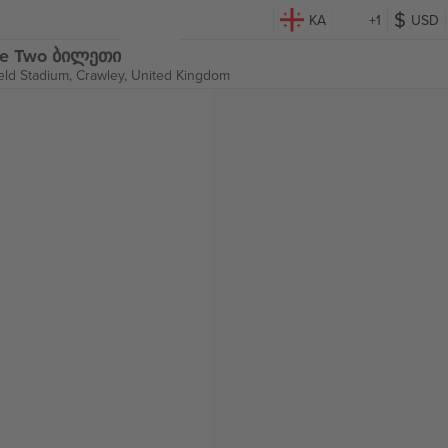
KA
+1
USD
gue Two ბილეთი
eld Stadium,
Crawley, United Kingdom