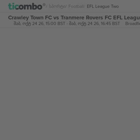
Სპორტი
Football
EFL League Two
Crawley Town FC vs Tranmere Rovers FC EFL Lea
შაბ, ოქტ 24 26, 15:00 BST
-
შაბ, ოქტ 24 26, 16:45 BST
Broadfi