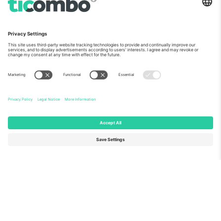
ჩვენს შესახებ
კორპორატიული სერვისები
გუნდი
FAQ
TixProtect
როგორ მუშაობს
ანაბეჭდი
სასტუმროები
წესები და პირობები
მსოფლიო თასის ჰაბი
აფილირების პროგრამა
დაგვიკავშირდით