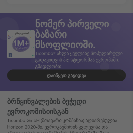
ნომერ პირველი
ბაზარი
გმადლობთ!
მსოფლიოში.
Ticombo® ახლა ყველაზე პოპულარული
გადაყიდვის პლატფორმაა ევროპაში.
გმადლობთ!
ᲓᲐᲘᲬᲧᲔᲗ ᲒᲐᲧᲘᲓᲕᲐ
ბრწყინვალების ბეჭედი
ევროკომისიისგან
Ticombo GmbH (მთავარი კომპანია) აღიარებულია
Horizon 2020-ში, ევროკავშირის კვლევისა და