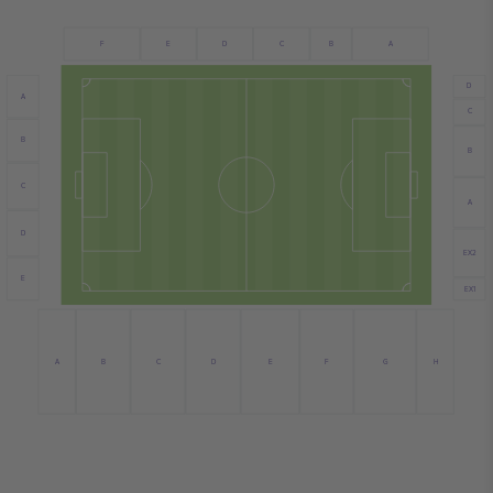
E
C
B
A
F
D
D
A
C
B
B
C
A
D
EX2
E
EX1
C
E
A
D
F
G
H
B