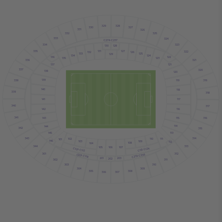
329
328
330
327
331
326
332
325
333
324
C274-C237
334
323
130
128
131
127
335
322
132
126
133
125
129
134
124
136
122
123
135
336
321
121
137
337
320
138
120
139
119
338
319
140
118
339
318
141
117
340
317
116
142
341
316
115
143
114
144
342
315
145
113
343
314
102
110
111
101
146
103
109
112
108
104
344
313
107
105
106
C113-C124
C101-C112
301
312
C219-C236
C201-C118
201
203
202
302
311
303
310
304
309
305
308
307
306