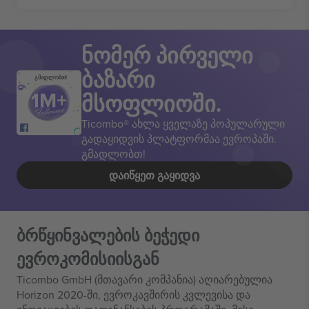
ნომერ პირველი
ბაზარი
გმადლობთ!
მსოფლიოში.
Ticombo® ახლა ყველაზე პოპულარული
გადაყიდვის პლატფორმაა ევროპაში.
გმადლობთ!
ᲓᲐᲘᲬᲧᲔᲗ ᲒᲐᲧᲘᲓᲕᲐ
ბრწყინვალების ბეჭედი
ევროკომისიისგან
Ticombo GmbH (მთავარი კომპანია) აღიარებულია
Horizon 2020-ში, ევროკავშირის კვლევისა და