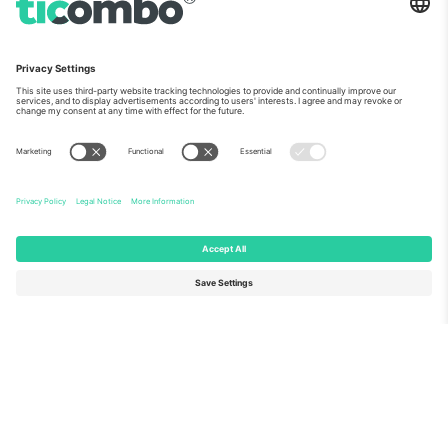
ჩვენს შესახებ
კორპორატიული სერვისები
გუნდი
FAQ
TixProtect
როგორ მუშაობს
ანაბეჭდი
სასტუმროები
წესები და პირობები
მსოფლიო თასის ჰაბი
აფილირების პროგრამა
დაგვიკავშირდით