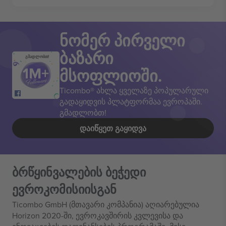
ნომერ პირველი
ბაზარი
გმადლობთ!
მსოფლიოში.
Ticombo® ახლა ყველაზე პოპულარული
გადაყიდვის პლატფორმაა ევროპაში.
გმადლობთ!
ᲓᲐᲘᲬᲧᲔᲗ ᲒᲐᲧᲘᲓᲕᲐ
ბრწყინვალების ბეჭედი
ევროკომისიისგან
Ticombo GmbH (მთავარი კომპანია) აღიარებულია
Horizon 2020-ში, ევროკავშირის კვლევისა და