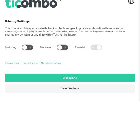
ჩვენს შესახებ
კორპორატიული სერვისები
გუნდი
FAQ
TixProtect
როგორ მუშაობს
ანაბეჭდი
სასტუმროები
წესები და პირობები
მსოფლიო თასის ჰაბი
აფილირების პროგრამა
დაგვიკავშირდით