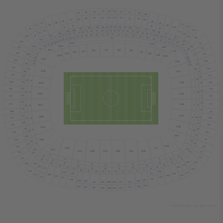
5G
5H
7M
5N
7N
5M
7G
3H
7H
9M
5G
5H
7M
5N
7N
5M
7G
7H
3H
3G
9M
3N
9N
1G
3M
9G
1
1
L
1H
9H
1
L
3G
9N
1
1G
3N
1
1K
112
113
110
111
114
109
115
9G
108
116
1K
117
107
118
1
1H
106
1G
21
22
23
20
24
19
119
25
1
1
L
18
105
26
17
27
16
120
1
L
28
15
104
29
1
1G
14
30
121
13
62
63
31
61
64
60
12
32
65
59
1K
58
43H
66
11
103
33
57
1
1H
67
34
56
10
122
13K
55
68
35
9
54
82
8
53
36
69
102
52
37
7
51
70
123
43G
50
42G
38
71
6
49
13
L
14G
72
48
5
73
39
47
42H
14H
74
101
46
43
L
124
4
13G
75
45
40
4C
6D
42I
4B
6E
14I
2
A
76
8F
42F
3
43K
42E
14F
13H
44
14E
77
100
42D
51
14D
2
78
43
42
A
79
41H
15M
42
14B
80
1
99
41
52
81
41G
15N
23
50
42B
14
A
98
53
41N
15G
97
54
49
1
24
22
16B
41M
15H
40
A
96
55
39H
17M
95
56
21
2
48
25
16
A
40B
94
39G
17N
57
93
58
39N
16B
17G
38
A
3
47
20
26
92
59
39M
17H
18
A
38B
91
60
4
37H
19M
46
19
27
90
61
19N
37G
20B
36
A
62
89
5
18
45
28
37N
19G
63
20
A
88
36B
1K
37M
44
29
6
64
17
87
24B
21K
35H
2
A
32B
32
A
43
30
32
A
30B
28
A
28B
26
A
26B
21
L
65
35G
86
7
16
42
31
21G
35
L
66
8
41
15
85
32
21H
23K
9
14
67
40
35K
33H
33
84
10
13
23
L
12
68
11
39
83
33G
34
23G
69
82
38
33
L
35
23K
70
36
37
81
71
80
33H
72
79
25N
73
31G
78
74
77
76
23
L
75
23H
25G
31N
31K
33G
23G
25M
31H
33
L
25N
31G
25G
31N
25H
31M
27M
29H
29N
29M
27H
27G
27N
29G
25H
27M
31M
29H
27N
29G
27G
27H
29N
29M
© 2024
T
icombo.
All rights reserved