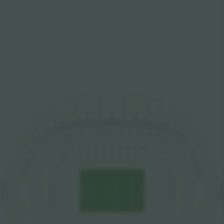
552
501
551
502
550
503
549
504
548
505
547
506
546
507
252
201
251
202
508
250
203
545
249
204
248
205
247
206
509
207
246
544
143
144
142
245
101
102
208
103
104
141
105
140
543
510
106
139
244
209
107
138
243
210
542
511
137
108
242
211
136
109
512
541
241
212
135
110
WEST STAND
EAST STAND
513
540
213
240
111
134
133
112
239
214
539
514
132
113
238
215
515
538
131
114
237
216
130
115
537
516
236
217