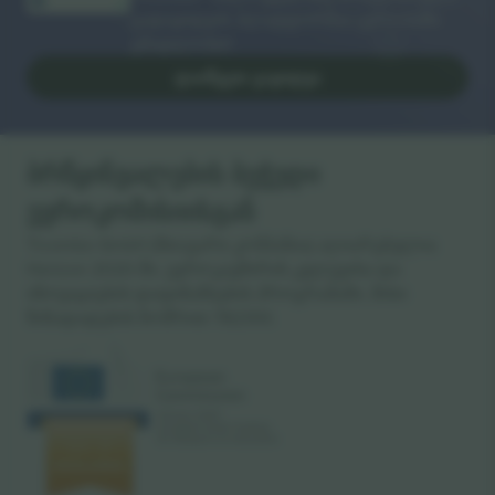
გადაყიდვის პლატფორმაა ევროპაში.
გმადლობთ!
ᲓᲐᲘᲬᲧᲔᲗ ᲒᲐᲧᲘᲓᲕᲐ
ბრწყინვალების ბეჭედი
ევროკომისიისგან
Ticombo GmbH (მთავარი კომპანია) აღიარებულია
Horizon 2020-ში, ევროკავშირის კვლევისა და
ინოვაციების დაფინანსების პროგრამაში, მისი
წინადადების ნომრით 782393.