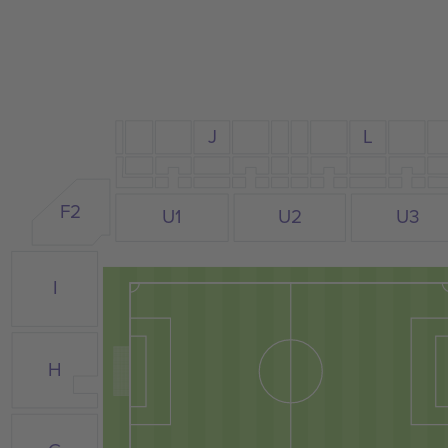
J
L
F2
U1
U2
U3
I
H