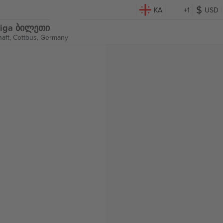
KA
+1
USD
sliga ბილეთი
aft,
Cottbus, Germany