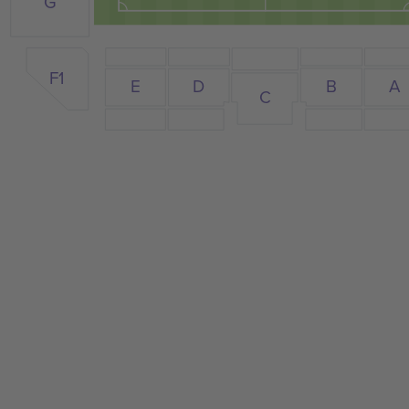
G
F1
D
E
B
A
C