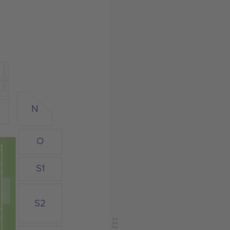
N
O
S1
S2