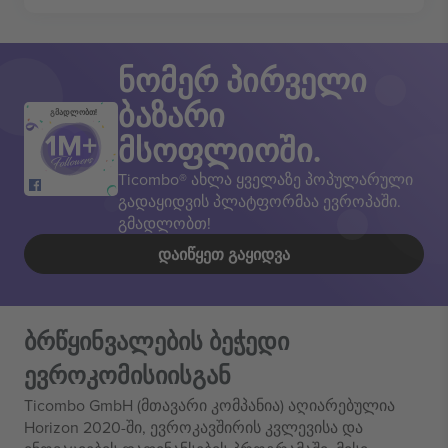
ნომერ პირველი
ბაზარი
გმადლობთ!
მსოფლიოში.
Ticombo® ახლა ყველაზე პოპულარული
გადაყიდვის პლატფორმაა ევროპაში.
გმადლობთ!
ᲓᲐᲘᲬᲧᲔᲗ ᲒᲐᲧᲘᲓᲕᲐ
ბრწყინვალების ბეჭედი
ევროკომისიისგან
Ticombo GmbH (მთავარი კომპანია) აღიარებულია
Horizon 2020-ში, ევროკავშირის კვლევისა და