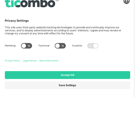
ჩვენს შესახებ
კორპორატიული სერვისები
გუნდი
FAQ
TixProtect
როგორ მუშაობს
ანაბეჭდი
სასტუმროები
წესები და პირობები
მსოფლიო თასის ჰაბი
აფილირების პროგრამა
დაგვიკავშირდით