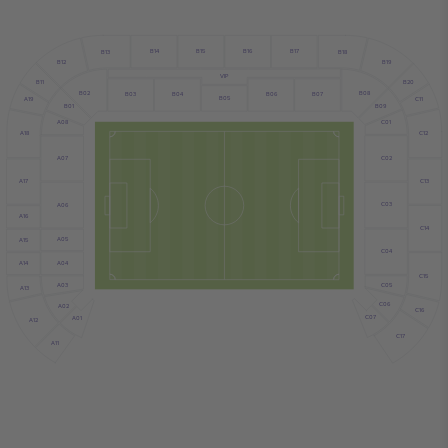
B17
B15
B14
B16
B18
B13
B12
B19
VIP
B11
B20
B02
B08
B04
B03
B06
B07
B05
A19
C11
B09
B01
C01
A08
C12
A18
C02
A07
C13
A17
C03
A06
A16
C14
A05
A15
C04
A04
A14
C15
A03
C05
A13
C06
A02
C16
C07
A01
A12
C17
A11