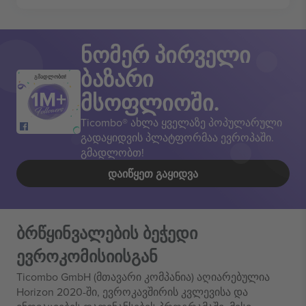
ნომერ პირველი
ბაზარი
გმადლობთ!
მსოფლიოში.
Ticombo® ახლა ყველაზე პოპულარული
გადაყიდვის პლატფორმაა ევროპაში.
გმადლობთ!
ᲓᲐᲘᲬᲧᲔᲗ ᲒᲐᲧᲘᲓᲕᲐ
ბრწყინვალების ბეჭედი
ევროკომისიისგან
Ticombo GmbH (მთავარი კომპანია) აღიარებულია
Horizon 2020-ში, ევროკავშირის კვლევისა და