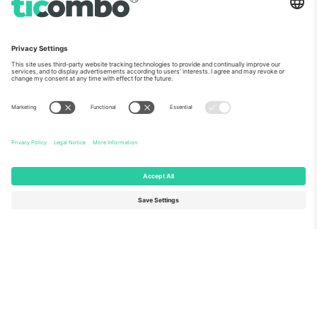
ჩვენს შესახებ
კორპორატიული სერვისები
გუნდი
FAQ
TixProtect
როგორ მუშაობს
ანაბეჭდი
სასტუმროები
წესები და პირობები
მსოფლიო თასის ჰაბი
აფილირების პროგრამა
დაგვიკავშირდით