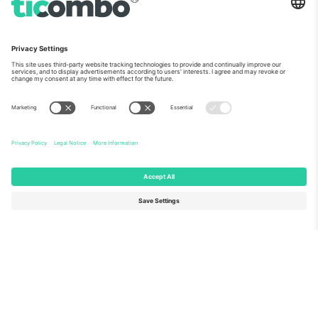
ჩვენს შესახებ
კორპორატიული სერვისები
გუნდი
FAQ
TixProtect
როგორ მუშაობს
ანაბეჭდი
სასტუმროები
წესები და პირობები
მსოფლიო თასის ჰაბი
აფილირების პროგრამა
დაგვიკავშირდით