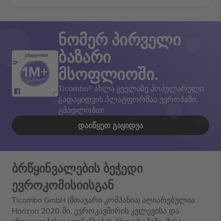
ნომერ პირველი
ბაზარი
გმადლობთ!
მსოფლიოში.
Ticombo® ახლა ყველაზე პოპულარული
გადაყიდვის პლატფორმაა ევროპაში.
გმადლობთ!
ᲓᲐᲘᲬᲧᲔᲗ ᲒᲐᲧᲘᲓᲕᲐ
ბრწყინვალების ბეჭედი
ევროკომისიისგან
Ticombo GmbH (მთავარი კომპანია) აღიარებულია
Horizon 2020-ში, ევროკავშირის კვლევისა და