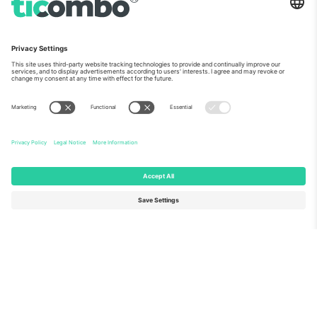
ჩვენს შესახებ
კორპორატიული სერვისები
გუნდი
FAQ
TixProtect
როგორ მუშაობს
ანაბეჭდი
სასტუმროები
წესები და პირობები
მსოფლიო თასის ჰაბი
აფილირების პროგრამა
დაგვიკავშირდით