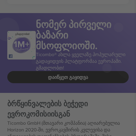
ნომერ პირველი
ბაზარი
გმადლობთ!
მსოფლიოში.
Ticombo® ახლა ყველაზე პოპულარული
გადაყიდვის პლატფორმაა ევროპაში.
გმადლობთ!
ᲓᲐᲘᲬᲧᲔᲗ ᲒᲐᲧᲘᲓᲕᲐ
ბრწყინვალების ბეჭედი
ევროკომისიისგან
Ticombo GmbH (მთავარი კომპანია) აღიარებულია
Horizon 2020-ში, ევროკავშირის კვლევისა და