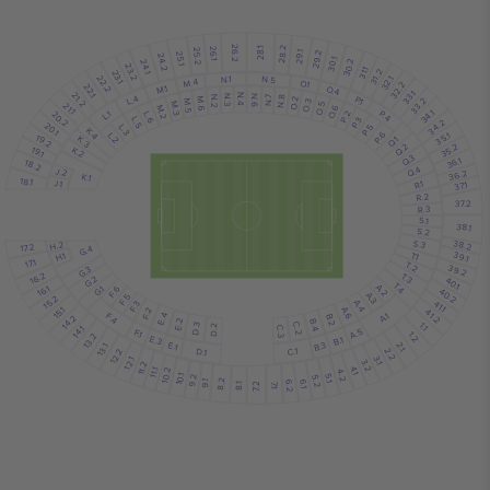
28.2
26.2
28.1
26.1
25.2
29.1
29.2
25.1
24.2
30.1
30.2
24.1
23.2
31.1
31.2
23.1
N.1
22.2
N.5
32.1
M.4
O.1
32.2
22.1
M.1
O.4
33.1
21.2
L.4
N.4
N.6
N.3
P.1
N.8
N.2
N.7
M.6
O.2
33.2
O.3
M.5
M.3
21.1
O.5
M.2
O.6
34.1
P.4
L.1
20.2
P.2
L.6
L.5
P.3
34.2
20.1
P.5
L.3
K.4
P.6
L.2
35.1
19.2
K.3
Q.1
Q.2
35.2
19.1
K.2
Q.3
36.1
18.2
Q.4
J.2
36.2
K.1
18.1
J.1
R.1
37.1
R.2
37.2
R.3
S.1
38.1
S.2
S.3
38.2
H.2
17.2
G.4
39.1
T.1
H.1
17.1
T.2
39.2
G.3
16.2
T.3
G.2
40.1
T.4
A.2
16.1
G.1
F.6
40.2
A.3
F.5
15.2
A.4
41.1
F.3
15.1
A.6
F.2
41.2
F.4
A.1
E.4
B.2
14.2
E.2
B.4
1.1
D.3
C.2
14.1
D.2
C.3
A.5
F.1
1.2
13.2
E.3
B.1
B.3
E.1
2.1
13.1
C.1
D.1
2.2
12.2
3.1
12.1
3.2
11.2
4.1
11.1
10.2
4.2
10.1
5.1
9.2
5.2
8.2
9.1
6.1
6.2
7.2
8.1
7.1