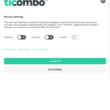
ჩვენს შესახებ
კორპორატიული სერვისები
გუნდი
FAQ
TixProtect
როგორ მუშაობს
ანაბეჭდი
სასტუმროები
წესები და პირობები
მსოფლიო თასის ჰაბი
აფილირების პროგრამა
დაგვიკავშირდით