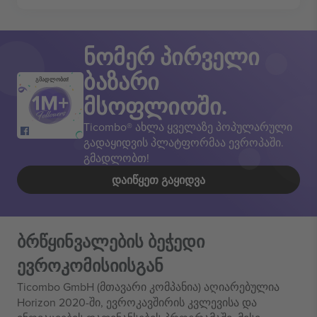
ნომერ პირველი
ბაზარი
გმადლობთ!
მსოფლიოში.
Ticombo® ახლა ყველაზე პოპულარული
გადაყიდვის პლატფორმაა ევროპაში.
გმადლობთ!
ᲓᲐᲘᲬᲧᲔᲗ ᲒᲐᲧᲘᲓᲕᲐ
ბრწყინვალების ბეჭედი
ევროკომისიისგან
Ticombo GmbH (მთავარი კომპანია) აღიარებულია
Horizon 2020-ში, ევროკავშირის კვლევისა და