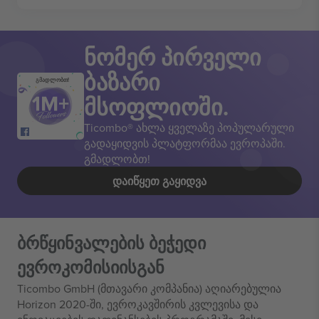
ნომერ პირველი
ბაზარი
გმადლობთ!
მსოფლიოში.
Ticombo® ახლა ყველაზე პოპულარული
გადაყიდვის პლატფორმაა ევროპაში.
გმადლობთ!
ᲓᲐᲘᲬᲧᲔᲗ ᲒᲐᲧᲘᲓᲕᲐ
ბრწყინვალების ბეჭედი
ევროკომისიისგან
Ticombo GmbH (მთავარი კომპანია) აღიარებულია
Horizon 2020-ში, ევროკავშირის კვლევისა და