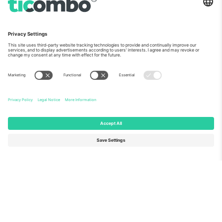
ჩვენს შესახებ
კორპორატიული სერვისები
გუნდი
FAQ
TixProtect
როგორ მუშაობს
ანაბეჭდი
სასტუმროები
წესები და პირობები
მსოფლიო თასის ჰაბი
აფილირების პროგრამა
დაგვიკავშირდით