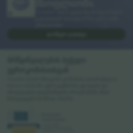
მსოფლიოში.
Ticombo® ახლა ყველაზე პოპულარული
გადაყიდვის პლატფორმაა ევროპაში.
გმადლობთ!
ᲓᲐᲘᲬᲧᲔᲗ ᲒᲐᲧᲘᲓᲕᲐ
ბრწყინვალების ბეჭედი
ევროკომისიისგან
Ticombo GmbH (მთავარი კომპანია) აღიარებულია
Horizon 2020-ში, ევროკავშირის კვლევისა და
ინოვაციების დაფინანსების პროგრამაში, მისი
წინადადების ნომრით 782393.