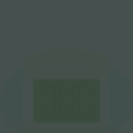
W5
W6
W4
W7
W3
W8
W2
W9
W1
VIP
W8
W2
W9
W1
W7
W6
W5
W4
W3
SW
NW
S1
N7
S2
N6
N5
S3
S4
N4
S5
N3
S6
N2
S7
N1
NE
SE
E2
E3
E4
E5
E6
E7
E8
E1
E9