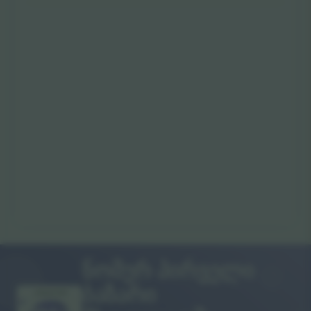
ნომერ პირველი
ბაზარი
გმადლობთ!