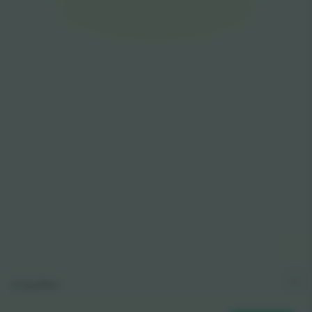
E9
E1
E8
E2
E7
E3
E6
E4
E5
ლეგენდა