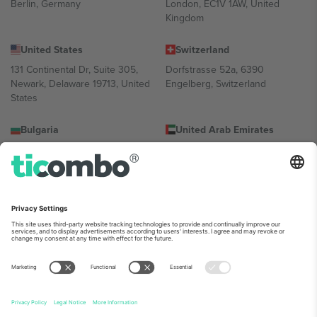
Berlin, Germany
London, EC1V 1AW, United
Kingdom
United States
Switzerland
131 Continental Dr, Suite 305,
Dorfstrasse 52a, 6390
Newark, Delaware 19713, United
Engelberg, Switzerland
States
Bulgaria
United Arab Emirates
Regus Sofia City West, bul
UAE Dubai Silicon Oasis, DDP
Totleben 53-55, 1606 Sofia,
Building A1, Office 302, Dubai,
Bulgaria
United Arab Emirates
Mexico
Av Chapultepec 360, Roma
Norte, Cuauhtémoc, 06700
Ciudad de México, CDMX,
Mexico
პლატფორმის პროვაიდერის იურიდიული პირი იცვლება
ლოკაციის, ღონისძიების ან/და დომენის მიხედვით. მეტი