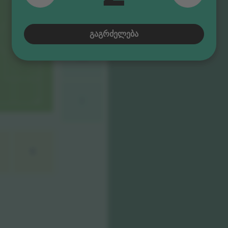
G
ᲒᲐᲒᲠᲫᲔᲚᲔᲑᲐ
H
I
K