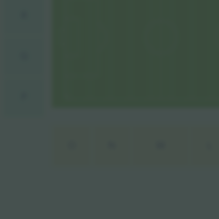
R
Q
P
O
N
M
L