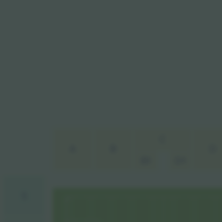
C
A
B
D
B1
D1
S