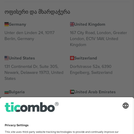
ოფისერი და მხარდაჭერა
Germany
United Kingdom
Unter den Linden 24, 10117
167 City Road, London, Greater
Berlin, Germany
London, EC1V 1AW, United
Kingdom
United States
Switzerland
131 Continental Dr, Suite 305,
Dorfstrasse 52a, 6390
Newark, Delaware 19713, United
Engelberg, Switzerland
States
Bulgaria
United Arab Emirates
Regus Sofia City West, bul
UAE Dubai Silicon Oasis, DDP
Totleben 53-55, 1606 Sofia,
Building A1, Office 302, Dubai,
Bulgaria
United Arab Emirates
Mexico