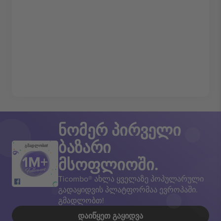
ნომერ პირველი
ბაზარი
გმადლობთ!
მსოფლიოში.
Ticombo® ახლა ყველაზე პოპულარული
გადაყიდვის პლატფორმაა ევროპაში.
გმადლობთ!
ᲓᲐᲘᲬᲧᲔᲗ ᲒᲐᲧᲘᲓᲕᲐ