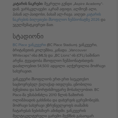
კატარის ნაკრები:
შეკრული გუნდი „Aspire Academy“-
დან. ვარსკვლავები: აკრამ აფიფი, ალმოეზ ალი,
ჰასან ალ-ჰაიდოსი, ბასამ ალ-რავა. აიღეთ
კატარის
ნაკრების ბილეთები მსოფლიო ჩემპიონატზე 2026
და
უგულშემატკივრეთ მათ.
სტადიონი
BC Place ვანკუვერი
(BC Place Stadium). ვანკუვერი,
ბრიტანეთის კოლუმბია, კანადა. „Vancouver
Whitecaps“-ისა (MLS) და „BC Lions“-ის (CFL) საშინაო
არენა. ტევადობა მსოფლიო ჩემპიონატისთვის:
დაახლოებით 54,500 ადგილი. აღჭურვილია მოძრავი
სახურავით.
ვანკუვერი მსოფლიოს ერთ-ერთ საუკეთესო
საცხოვრებელ ქალაქად ითვლება, ცნობილია
ბუნებითა და სპორტისმოყვარე მოსახლეობით. BC
Place-მა უმასპინძლა 2010 წლის ზამთრის
ოლიმპიადის გახსნისა და დახურვის ცერემონიებს.
მოძრავი სახურავი უზრუნველყოფს თამაშის
ჩატარებას ნებისმიერ ამინდში. ვანკუვერის
მულტიკულტურული გარემო შექმნის გასაოცარ