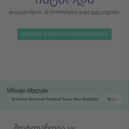
დაგაგვიანდათ, ამ ღონისძიებას ვადა უკვე გაუვიდა.
ᲘᲮᲘᲚᲔᲗ ᲛᲝᲛᲐᲕᲐᲚᲘ ᲦᲝᲜᲘᲡᲫᲘᲔᲑᲔᲑᲘ
სწრაფი ბმულები
Scotland National Football Team Men
ბილეთი
Brazil Nat
შოტლანდია vs