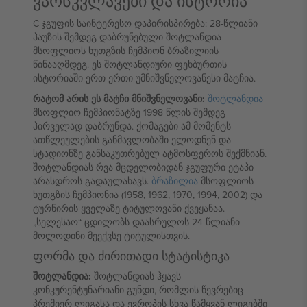
ვარსკვლავები და ისტორია
C ჯგუფის საინტერესო დაპირისპირება: 28-წლიანი
პაუზის შემდეგ დაბრუნებული შოტლანდია
მსოფლიოს ხუთგზის ჩემპიონ ბრაზილიის
წინააღმდეგ. ეს შოტლანდიური ფეხბურთის
ისტორიაში ერთ-ერთი უმნიშვნელოვანესი მატჩია.
რატომ არის ეს მატჩი მნიშვნელოვანი:
შოტლანდია
მსოფლიო ჩემპიონატზე 1998 წლის შემდეგ
პირველად დაბრუნდა. ქომაგები ამ მომენტს
ათწლეულების განმავლობაში ელოდნენ და
სტადიონზე განსაკუთრებულ ატმოსფეროს შექმნიან.
შოტლანდიას რვა მცდელობიდან ჯგუფური ეტაპი
არასდროს გადაულახავს.
ბრაზილია
მსოფლიოს
ხუთგზის ჩემპიონია (1958, 1962, 1970, 1994, 2002) და
ტურნირის ყველაზე ტიტულოვანი ქვეყანაა.
„სელესაო“ ცდილობს დაასრულოს 24-წლიანი
მოლოდინი მეექვსე ტიტულისთვის.
ფორმა და ძირითადი სტატისტიკა
შოტლანდია:
შოტლანდიას ჰყავს
კონკურენტუნარიანი გუნდი, რომლის წევრებიც
პრემიერ ლიგასა და ევროპის სხვა წამყვან ლიგებში