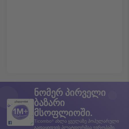
ნომერ პირველი
ბაზარი
გმადლობთ!
მსოფლიოში.
Ticombo® ახლა ყველაზე პოპულარული
გადაყიდვის პლატფორმაა ევროპაში.