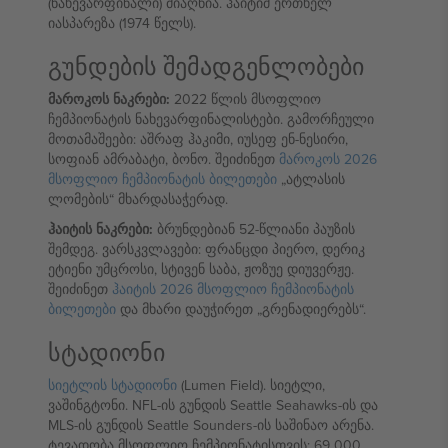
(ნახევარფინალი) მიაღწია. ჰაიტიმ ერთხელ
იასპარეზა (1974 წელს).
გუნდების შემადგენლობები
მაროკოს ნაკრები:
2022 წლის მსოფლიო
ჩემპიონატის ნახევარფინალისტები. გამორჩეული
მოთამაშეები: აშრაფ ჰაკიმი, იუსეფ ენ-ნესირი,
სოფიან ამრაბატი, ბონო. შეიძინეთ
მაროკოს 2026
მსოფლიო ჩემპიონატის ბილეთები
„ატლასის
ლომების“ მხარდასაჭერად.
ჰაიტის ნაკრები:
ბრუნდებიან 52-წლიანი პაუზის
შემდეგ. ვარსკვლავები: ფრანცდი პიერო, დერიკ
ეტიენი უმცროსი, სტივენ საბა, ჟოზუე დიუვერჟე.
შეიძინეთ
ჰაიტის 2026 მსოფლიო ჩემპიონატის
ბილეთები
და მხარი დაუჭირეთ „გრენადიერებს“.
სტადიონი
სიეტლის სტადიონი
(Lumen Field). სიეტლი,
ვაშინგტონი. NFL-ის გუნდის Seattle Seahawks-ის და
MLS-ის გუნდის Seattle Sounders-ის საშინაო არენა.
ტევადობა მსოფლიო ჩემპიონატისთვის: 69 000