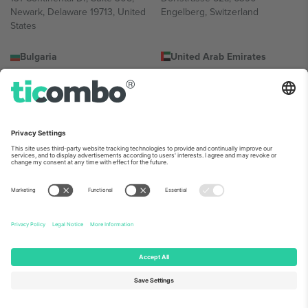
Newark, Delaware 19713, United
Engelberg, Switzerland
States
Bulgaria
United Arab Emirates
Regus Sofia City West, bul
UAE Dubai Silicon Oasis, DDP
Totleben 53-55, 1606 Sofia,
Building A1, Office 302, Dubai,
Bulgaria
United Arab Emirates
Mexico
Av Chapultepec 360, Roma
Norte, Cuauhtémoc, 06700
Ciudad de México, CDMX,
Mexico
პლატფორმის პროვაიდერის იურიდიული პირი იცვლება
ლოკაციის, ღონისძიების ან/და დომენის მიხედვით. მეტი
დეტალებისთვის, იხილეთ ღონისძიების გვერდი და
კონკრეტული პირობები.,
ანაბეჭდი
და
წესები.
© 2026 Ticombo.
ყველა უფლება დაცულია.