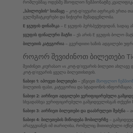
რომლებმაც ოდესმე მსოფლიო ჩემპიონატზე კვალიფიკა
„სპილოების“ სიამაყე
– კოტ-დ’ივუარი აფრიკის ერთა თა
გულშემატკივრები და ნიჭიერი შემადგენლობა.
E ჯგუფის დინამიკა
– E ჯგუფის პერსპექტივიდან, სადაც 
ჯგუფის ფინალური მატჩი
– ეს არის E ჯგუფის ბოლო მა
ბილეთის კატეგორია
– გვერდითი ხაზის ადგილები უფრო
როგორ შევიძინოთ ბილეთები Ti
შეიძინეთ კიურასაო vs კოტ-დ’ივუარის ბილეთი ახლავე 
კოტ-დ’ივუარის ყველა ბილეთისთვის.
ნაბიჯი 1: იპოვეთ ბილეთები
– ეწვიეთ
მსოფლიო ჩემპიონ
ბილეთის ფასი, კატეგორია და სტადიონის ინფორმაცია.
ნაბიჯი 2: აირჩიეთ ადგილები ვერიფიცირებული გამყიდ
სხვადასხვა ვერიფიცირებული გამყიდველისგან თქვენი 
ნაბიჯი 3: აირჩიეთ ბილეთები და დაასრულეთ შეძენა
– ა
ნაბიჯი 4: ბილეთების მიწოდება მობილურზე
– გამყიდვე
არაუგვიანეს იმ თარიღისა, რომელიც მითითებული იქნე