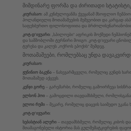
მიმდინარე ფორმა და ძირითადი სტატისტი
კიურასაო:
ამ კუნძულოვანმა ქვეყანამ მსოფლიო ჩემპიო
ჰოლანდიელი) მოთამაშეების მეშვეობით და კარგად ასპ
საფეხბურთო ფილოსოფიითა და ბრძოლისუნარიანობი
კოტ-დ’ივუარი:
„სპილოები“ აფრიკის მოქმედი ჩემპიონებ
და სამშობლოში ტურნირი მოიგო. კოტ-დ’ივუარი ცნობილ
ტურესა და კალუს „ოქროს ეპოქის“ შემდეგ.
მოთამაშეები, რომლებსაც უნდა დავაკვირ
კიურასაო:
ჟუნინიო ბაკუნა
– ნახევარმცველი, რომელიც გუნდს ხარის
მოთამაშედ აქცევს.
კენჯი გორე
– გარემარბი, რომელიც გამოირჩევა სისწრაფ
ელსონ ჰოი
– გამოცდილი თავდამსხმელი, რომლისგანაც 
ელოი რუმი
– მეკარე, რომელიც დაცვის საიმედო უკანა ხ
კოტ-დ’ივუარი:
სებასტიან ალერი
– თავდამსხმელი, რომელიც კიბოს დამ
შთამაგონებელი ისტორია მას გულშემატკივრების ფავორ