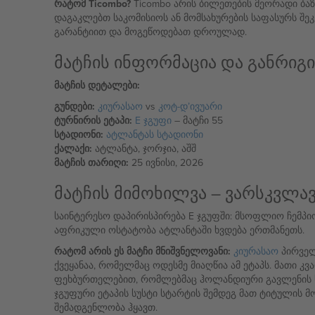
რატომ Ticombo?
Ticombo არის ბილეთების მეორადი ბაზ
დაგაკლებთ საკომისიოს ან მომსახურების საფასურს შეკ
გარანტიით და მოგეწოდებათ დროულად.
მატჩის ინფორმაცია და განრიგი
მატჩის დეტალები:
გუნდები:
კიურასაო
vs
კოტ-დ’ივუარი
ტურნირის ეტაპი:
E ჯგუფი
– მატჩი 55
სტადიონი:
ატლანტას სტადიონი
ქალაქი:
ატლანტა, ჯორჯია, აშშ
მატჩის თარიღი:
25 ივნისი, 2026
მატჩის მიმოხილვა – ვარსკვლავ
საინტერესო დაპირისპირება E ჯგუფში: მსოფლიო ჩემპი
აფრიკული ოსტატობა ატლანტაში ხვდება ერთმანეთს.
რატომ არის ეს მატჩი მნიშვნელოვანი:
კიურასაო
პირველ
ქვეყანაა, რომელმაც ოდესმე მიაღწია ამ ეტაპს. მათი
ფეხბურთელებით, რომლებმაც ჰოლანდიური გავლენის 
ჯგუფური ეტაპის სუსტი სტარტის შემდეგ მათ ტიტულის მ
შემადგენლობა ჰყავთ.