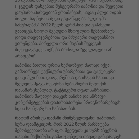
25 ივნისს, არლინგტონის დიდებულ AT&T სტადიონზე,
F ჯგუფის დასკვნით შეხვედრაში იაპონია და შვედეთი
დაუპირისპირდებიან ერთმანეთს, სადაც პლეი-ოფის
ბოლო საგზურის ბედი გადაწყდება. "ლურჯმა
სამურაებმა" 2022 წელს გერმანია და ესპანეთი
გააოცეს, ხოლო შვედეთი მსოფლიო ჩემპიონატს
დიდი თავდაჯერებითა და მძლავრი თავდასხმით
უბრუნდება. პირველი ორი მატჩის შედეგის
მიუხედავად, ეს იქნება ბრძოლა "ყველაფერი ან
არაფერი".
იაპონია ბოლო დროს სერიოზულ ძალად იქცა,
გამოირჩევა ტექნიკური უნარებითა და ტაქტიკური
დისციპლინით. დიოკერეშისა და ისაკის სახით კი
შვედეთს ჰყავს რესურსი ნებისმიერი მეტოქის
დასამარცხებლად. ტაქტიკური თვალსაზრისით,
იაპონიის მაღალი დაცვის ხაზისა და სწრაფი
კონტრშეტევების დაპირისპირება პროგნოზირებადს
ხდის საინტერესო სანახაობას.
რატომ არის ეს თამაში მნიშვნელოვანი:
იაპონიას
სურს დაამტკიცოს, რომ 2022 წლის წარმატება
შემთხვევითობა არ იყო, შვედეთს კი სურს აჩვენოს
თავისი მაქსიმუმი. გამარჯვებული თავად განკარგავს