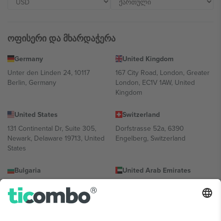
ოფისერი და მხარდაჭერა
Germany
United Kingdom
Unter den Linden 24, 10117
167 City Road, London, Greater
Berlin, Germany
London, EC1V 1AW, United
Kingdom
United States
Switzerland
131 Continental Dr, Suite 305,
Dorfstrasse 52a, 6390
Newark, Delaware 19713, United
Engelberg, Switzerland
States
Bulgaria
United Arab Emirates
Regus Sofia City West, bul
UAE Dubai Silicon Oasis, DDP
Totleben 53-55, 1606 Sofia,
Building A1, Office 302, Dubai,
Bulgaria
United Arab Emirates