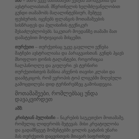
აშშ
– აშშ-ს უკვე ნათამაშები ექნება პარაგვაისა და
ავსტრალიასთან. მწვრთნელის ხელმძღვანელობით
გუნდი თამაშობს მაღალინტენსიურ, შემტევ
ფეხბურთს, იყენებს ფლანგის მოთამაშეების
სისწრაფეს და პულისიჩის ტექნიკურ
შესაძლებლობებს. საკუთარ მოედანზე თამაში მათ
დამატებით მოტივაციას მისცემთ.
თურქეთი
– თურქეთსაც უკვე გავლილი ექნება
მატჩები ავსტრალიასა და პარაგვაისთან. გუნდს ჰყავს
მსოფლიო დონის ტალანტები, როგორიცაა
ჩალჰანოღლუ და გიულერი. ეს ტურნირი
თურქეთისთვის შანსია აჩვენოს თავისი კლასი და
დაამტკიცოს, რომ ევროპის ტოპ ლიგებში მიღებული
გამოცდილება დიდ ტურნირებზეც გამოსადეგია.
მოთამაშეები, რომლებსაც უნდა
დავაკვირდეთ
აშშ:
კრისტიან პულისიჩი
– ნაკრების საუკეთესო მოთამაშე,
რომელიც ლიდერობს შეტევას. მისი კრეატიულობა
და გადამწყვეტ მომენტებში გოლის გატანის უნარი
მას თურქეთის დაცვისთვის მთავარ საფრთხედ