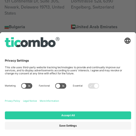
131 Continental Dr, Suite 305,
Dorfstrasse 52a, 6390
Newark, Delaware 19713, United
Engelberg, Switzerland
States
Bulgaria
United Arab Emirates
Regus Sofia City West, bul
UAE Dubai Silicon Oasis, DDP
Totleben 53-55, 1606 Sofia,
Building A1, Office 302, Dubai,
Bulgaria
United Arab Emirates
Mexico
Av Chapultepec 360, Roma
Norte, Cuauhtémoc, 06700
Ciudad de México, CDMX,
Mexico
პლატფორმის პროვაიდერის იურიდიული პირი იცვლება
ლოკაციის, ღონისძიების ან/და დომენის მიხედვით. მეტი
დეტალებისთვის, იხილეთ ღონისძიების გვერდი და
კონკრეტული პირობები.,
ანაბეჭდი
და
წესები.
© 2026 Ticombo.
ყველა უფლება დაცულია.