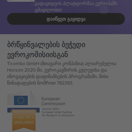
გადაყიდვის პლატფორმაა ევროპაში.
გმადლობთ!
ᲓᲐᲘᲬᲧᲔᲗ ᲒᲐᲧᲘᲓᲕᲐ
ბრწყინვალების ბეჭედი
ევროკომისიისგან
Ticombo GmbH (მთავარი კომპანია) აღიარებულია
Horizon 2020-ში, ევროკავშირის კვლევისა და
ინოვაციების დაფინანსების პროგრამაში, მისი
წინადადების ნომრით 782393.