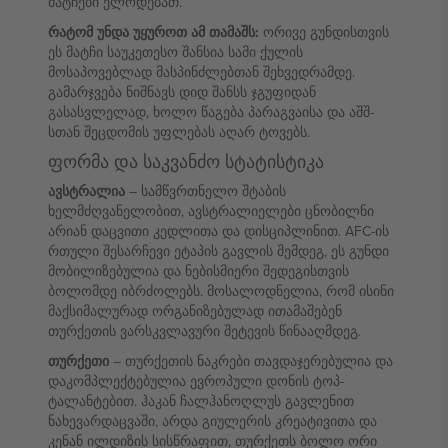
მატჩები ელოდებათ.
რატომ უნდა უყუროთ ამ თამაშს:
ორივე გუნდისთვის
ეს მატჩი საუკეთესო შანსია სამი ქულის
მოსაპოვებლად მასპინძლებთან შეხვედრამდე.
გამარჯვება ნიშნავს დიდ შანსს ჯგუფიდან
გასასვლელად, ხოლო წაგება პარაგვაისა და აშშ-
სთან შეცდომის უფლებას აღარ ტოვებს.
ფორმა და საკვანძო სტატისტიკა
ავსტრალია
– სამწვრთნელო შტაბის
ხელმძღვანელობით, ავსტრალიელები ცნობილნი
არიან დაცვითი კედლითა და დისციპლინით. AFC-ის
რთული შესარჩევი ეტაპის გავლის შემდეგ, ეს გუნდი
მობილიზებულია და ნებისმიერი შედეგისთვის
ბოლომდე იბრძოლებს. მოსალოდნელია, რომ ისინი
მაქსიმალურად ორგანიზებულად ითამაშებენ
თურქეთის ვარსკვლავური შეტევის წინააღმდეგ.
თურქეთი
– თურქეთის ნაკრები თავდაჯერებულია და
დაკომპლექტებულია ევროპული დონის ტოპ-
ტალანტებით. ჰაკან ჩალჰანოღლუს გავლენით
ნახევარდაცვაში, არდა გიულერის კრეატივითა და
კენან ილდიზის სისწრაფით, თურქეთს ბოლო ორი