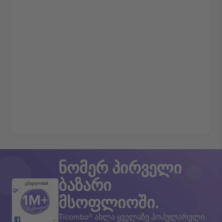
ნომერ პირველი
ბაზარი
გმადლობთ!
მსოფლიოში.
Ticombo® ახლა ყველაზე პოპულარული