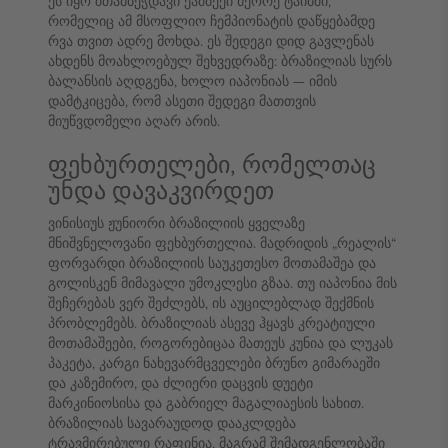
ეს იყო შთამბეჭდავი ქამბექი მეორე ტაიმში,
რომელიც ამ მსოფლიო ჩემპიონატის დაწყებამდე
რვა თვით ადრე მოხდა. ეს შედეგი დიდ გავლენას
ახდენს მოახლოებულ შეხვედრაზე: ბრაზილიას სურს
ბალანსის აღდგენა, ხოლო იაპონიას — იმის
დამტკიცება, რომ ასეთი შედეგი მათთვის
მიუწვდომელი აღარ არის.
ფეხბურთელები, რომელთაც
უნდა დავაკვირდეთ
ვინისიუს ჟუნიორი ბრაზილიის ყველაზე
მნიშვნელოვანი ფეხბურთელია. მადრიდის „რეალის“
ფორვარდი ბრაზილიის საუკეთესო მოთამაშეა და
გოლისკენ მიმავალი უმოკლესი გზაა. თუ იაპონია მის
შეჩერებას ვერ შეძლებს, ის აუცილებლად შექმნის
პრობლემებს. ბრაზილიას ასევე ჰყავს კრეატიული
მოთამაშეები, როგორებიცაა მათეუს კუნია და ლუკას
პაკეტა, კარგი ნახევარმცველები ბრუნო გიმარაეში
და კაზემირო, და ძლიერი დაცვის დუეტი
მარკინიოსისა და გაბრიელ მაგალიაესის სახით.
ბრაზილიას სავარაუდოდ დააკლდება
ტრავმირებული რაფინია, მაგრამ შემადგენლობაში