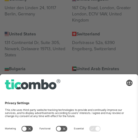
Unter den Linden 24, 10117
167 City Road, London, Greater
Berlin, Germany
London, EC1V 1AW, United
Kingdom
United States
Switzerland
131 Continental Dr, Suite 305,
Dorfstrasse 52a, 6390
Newark, Delaware 19713, United
Engelberg, Switzerland
States
Bulgaria
United Arab Emirates
Regus Sofia City West, bul
UAE Dubai Silicon Oasis, DDP
Totleben 53-55, 1606 Sofia,
Building A1, Office 302, Dubai,
Bulgaria
United Arab Emirates
Mexico
Av Chapultepec 360, Roma
Norte, Cuauhtémoc, 06700
Ciudad de México, CDMX,
Mexico