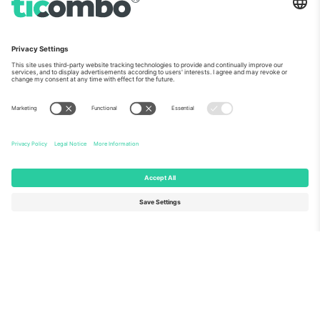
ჩვენს შესახებ
კორპორატიული სერვისები
გუნდი
FAQ
TixProtect
როგორ მუშაობს
ანაბეჭდი
სასტუმროები
წესები და პირობები
მსოფლიო თასის ჰაბი
აფილირების პროგრამა
დაგვიკავშირდით