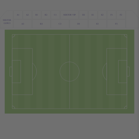
A1
C1
D2
A2
F2
F1
B1
B2
SEKTOR VIP
E1
E2
SEKTOR
GOŚCI
D3
F3
A3
B3
C3
E3