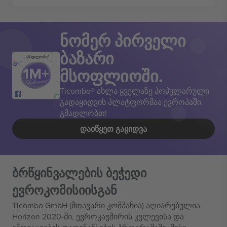
ნომერ პირველი
ბაზარი
გმადლობთ!
მსოფლიოში.
Ticombo® ახლა ყველაზე პოპულარული
გადაყიდვის პლატფორმაა ევროპაში.
გმადლობთ!
ᲓᲐᲘᲬᲧᲔᲗ ᲒᲐᲧᲘᲓᲕᲐ
ბრწყინვალების ბეჭედი
ევროკომისიისგან
Ticombo GmbH (მთავარი კომპანია) აღიარებულია
Horizon 2020-ში, ევროკავშირის კვლევისა და