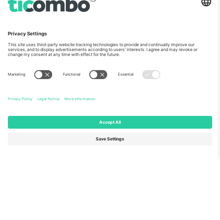
ჩვენს შესახებ
კორპორატიული სერვისები
გუნდი
FAQ
TixProtect
როგორ მუშაობს
ანაბეჭდი
სასტუმროები
წესები და პირობები
მსოფლიო თასის ჰაბი
აფილირების პროგრამა
დაგვიკავშირდით