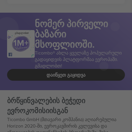
ნომერ პირველი
ბაზარი
გმადლობთ!
მსოფლიოში.
Ticombo® ახლა ყველაზე პოპულარული
გადაყიდვის პლატფორმაა ევროპაში.
გმადლობთ!
ᲓᲐᲘᲬᲧᲔᲗ ᲒᲐᲧᲘᲓᲕᲐ
ბრწყინვალების ბეჭედი
ევროკომისიისგან
Ticombo GmbH (მთავარი კომპანია) აღიარებულია
Horizon 2020-ში, ევროკავშირის კვლევისა და