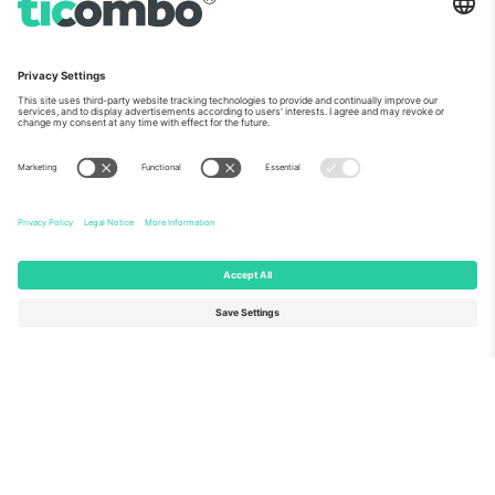
ჩვენს შესახებ
კორპორატიული სერვისები
გუნდი
FAQ
TixProtect
როგორ მუშაობს
ანაბეჭდი
სასტუმროები
წესები და პირობები
მსოფლიო თასის ჰაბი
აფილირების პროგრამა
დაგვიკავშირდით