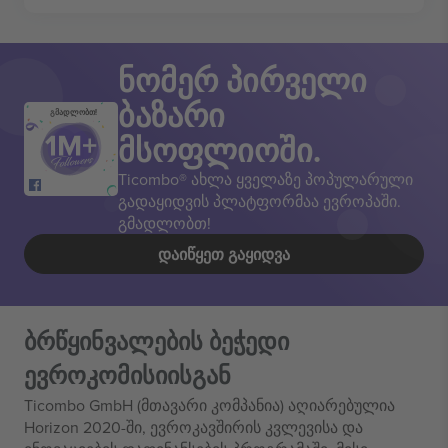
ნომერ პირველი
ბაზარი
გმადლობთ!
მსოფლიოში.
Ticombo® ახლა ყველაზე პოპულარული
გადაყიდვის პლატფორმაა ევროპაში.
გმადლობთ!
ᲓᲐᲘᲬᲧᲔᲗ ᲒᲐᲧᲘᲓᲕᲐ
ბრწყინვალების ბეჭედი
ევროკომისიისგან
Ticombo GmbH (მთავარი კომპანია) აღიარებულია
Horizon 2020-ში, ევროკავშირის კვლევისა და