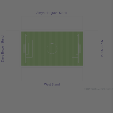
Alwyn Hargrave Stand
Dave Bowen Stand
South Stand
West Stand
© 2024 Ticombo. All rights reserved